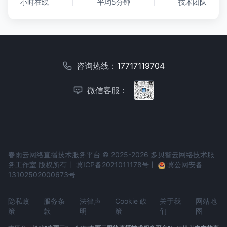
小时在线
平均5分钟
技术团队
咨询热线：
17717119704
微信客服：
春雨云网络直播技术服务平台 © 2025-2026 多贝智云网络技术服
务工作室 版权所有丨
冀ICP备2021011178号
丨
冀公网安备
13102502000673号
隐私政
服务条
法律声
Cookie 政
关于我
网站地
策
款
明
策
们
图