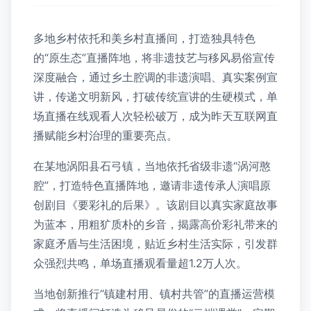
多地乡村依托和美乡村直播间，打造独具特色
的“原生态”直播阵地，将非遗技艺与移风易俗宣传
深度融合，通过乡土腔调的非遗演唱、真实案例宣
讲，传递文明新风，打破传统宣讲的生硬模式，单
场直播在线观看人次轻松破万，成为昨天互联网直
播赋能乡村治理的重要亮点。
在某地涡阳县石弓镇，当地依托省级非遗“涡河憨
腔”，打造特色直播阵地，邀请非遗传承人演唱原
创剧目《要彩礼的后果》。该剧目以真实家庭故事
为蓝本，用粗犷质朴的乡音，揭露高价彩礼带来的
家庭矛盾与生活困境，贴近乡村生活实际，引发群
众强烈共鸣，单场直播观看量超1.2万人次。
当地创新推行“镇建村用、镇村共管”的直播运营模