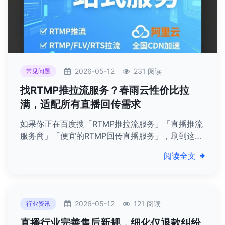
2026-05-12
231 阅读
常见问题
找RTMP推拉流服务？春雨云性价比拉
满，适配所有直播回传需求
如果你正在百度搜「RTMP推拉流服务」「直播推流
服务商」「便宜的RTMP回传直播服务」，刷到这篇
就别划走！春雨云不玩虚的，直接告诉你——我们就
阅读全文
是做你要的RTMP推拉流服务的，价格灵活、稳定靠
谱，不管是个人、小工作室还是企业，都能消费得
起，所有RTMP相关的直播需求，我们都能满足。
2026-05-12
121 阅读
行业资讯
直播行业完善售后新规，细化仅退款纠纷