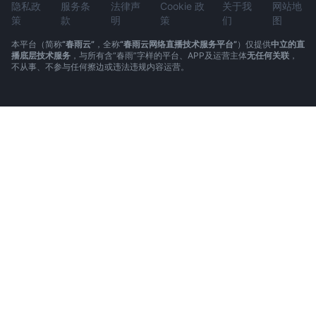
隐私政
服务条
法律声
Cookie 政
关于我
网站地
策
款
明
策
们
图
本平台（简称
“春雨云”
，全称
“春雨云网络直播技术服务平台”
）仅提供
中立的直
播底层技术服务
，与所有含“春雨”字样的平台、APP及运营主体
无任何关联
，
不从事、不参与任何擦边或违法违规内容运营。