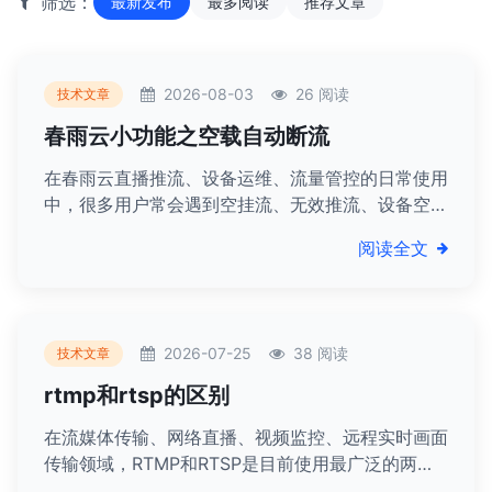
筛选：
最新发布
最多阅读
推荐文章
2026-08-03
26 阅读
技术文章
春雨云小功能之空载自动断流
在春雨云直播推流、设备运维、流量管控的日常使用
中，很多用户常会遇到空挂流、无效推流、设备空运
行浪费流量、占用资源的问题。其实平台自带的空载
阅读全文
自动断流小功能，就能完美解决这类痛点。本文用通
俗易懂的大白话，全方位拆解这个功能，讲清空载定
义、功能作用、适用场景、开关选择以及空载时长、
锁定时长两大核心参数，新手也能一眼看懂、快速上
2026-07-25
38 阅读
技术文章
手。
rtmp和rtsp的区别
在流媒体传输、网络直播、视频监控、远程实时画面
传输领域，RTMP和RTSP是目前使用最广泛的两大
核心传输协议。很多新手在搭建直播系统、调试监控