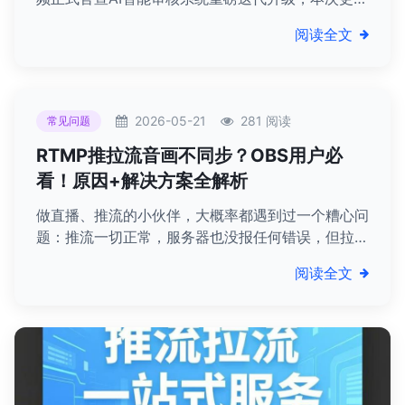
聚焦涉黄低俗、涉政敏感两大核心违规领域，完成算
阅读全文
法模型、识别维度、风控机制、拦截逻辑的全方位重
构，审核严苛度、精准度、覆盖率实现跨越式提升，
彻底终结各类擦边、隐蔽违规内容的生存空间，为直
播行业划定史上最严格内容红线。
2026-05-21
281 阅读
常见问题
RTMP推拉流音画不同步？OBS用户必
看！原因+解决方案全解析
做直播、推流的小伙伴，大概率都遇到过一个糟心问
题：推流一切正常，服务器也没报任何错误，但拉流
时就是出现音频和画面不同步——要么声音超前，要
阅读全文
么画面滞后，严重影响观看体验。