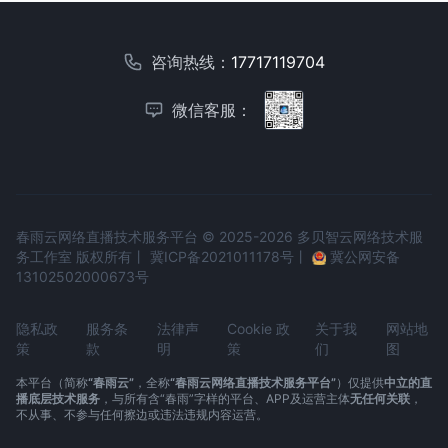
咨询热线：
17717119704
微信客服：
春雨云网络直播技术服务平台 © 2025-2026 多贝智云网络技术服
务工作室 版权所有丨
冀ICP备2021011178号
丨
冀公网安备
13102502000673号
隐私政
服务条
法律声
Cookie 政
关于我
网站地
策
款
明
策
们
图
本平台（简称
“春雨云”
，全称
“春雨云网络直播技术服务平台”
）仅提供
中立的直
播底层技术服务
，与所有含“春雨”字样的平台、APP及运营主体
无任何关联
，
不从事、不参与任何擦边或违法违规内容运营。