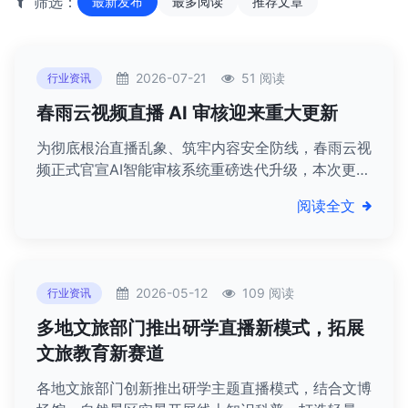
筛选：
最新发布
最多阅读
推荐文章
2026-07-21
51 阅读
行业资讯
春雨云视频直播 AI 审核迎来重大更新
为彻底根治直播乱象、筑牢内容安全防线，春雨云视
频正式官宣AI智能审核系统重磅迭代升级，本次更新
聚焦涉黄低俗、涉政敏感两大核心违规领域，完成算
阅读全文
法模型、识别维度、风控机制、拦截逻辑的全方位重
构，审核严苛度、精准度、覆盖率实现跨越式提升，
彻底终结各类擦边、隐蔽违规内容的生存空间，为直
播行业划定史上最严格内容红线。
2026-05-12
109 阅读
行业资讯
多地文旅部门推出研学直播新模式，拓展
文旅教育新赛道
各地文旅部门创新推出研学主题直播模式，结合文博