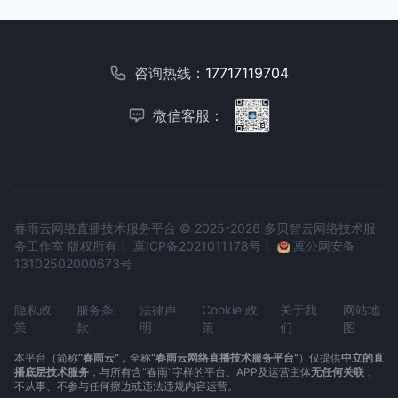
咨询热线：
17717119704
微信客服：
春雨云网络直播技术服务平台 © 2025-2026 多贝智云网络技术服
务工作室 版权所有丨
冀ICP备2021011178号
丨
冀公网安备
13102502000673号
隐私政
服务条
法律声
Cookie 政
关于我
网站地
策
款
明
策
们
图
本平台（简称
“春雨云”
，全称
“春雨云网络直播技术服务平台”
）仅提供
中立的直
播底层技术服务
，与所有含“春雨”字样的平台、APP及运营主体
无任何关联
，
不从事、不参与任何擦边或违法违规内容运营。