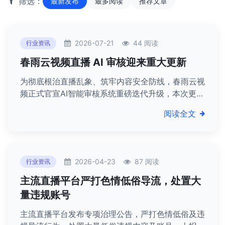
筛选：
最新发布
最多阅读
推荐文章
2026-07-21
44 阅读
行业资讯
春雨云视频直播 AI 审核迎来重大更新
为彻底根治直播乱象、筑牢内容安全防线，春雨云视
频正式官宣AI智能审核系统重磅迭代升级，本次更新
聚焦涉黄低俗、涉政敏感两大核心违规领域，完成算
阅读全文
法模型、识别维度、风控机制、拦截逻辑的全方位重
构，审核严苛度、精准度、覆盖率实现跨越式提升，
彻底终结各类擦边、隐蔽违规内容的生存空间，为直
播行业划定史上最严格内容红线。
2026-04-23
87 阅读
行业资讯
主流直播平台严打色情低俗导流，处置大
量违规账号
主流直播平台发布专项治理公告，严打色情低俗及违