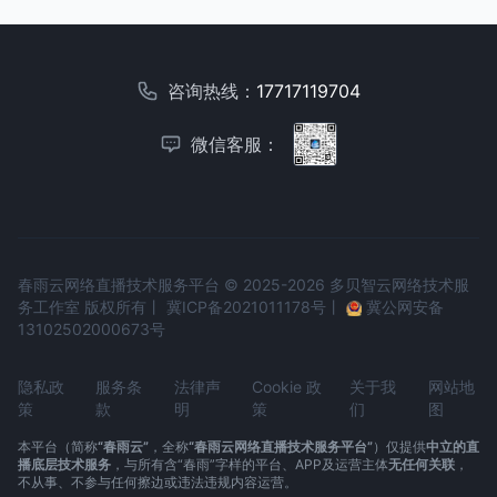
咨询热线：
17717119704
微信客服：
春雨云网络直播技术服务平台 © 2025-2026 多贝智云网络技术服
务工作室 版权所有丨
冀ICP备2021011178号
丨
冀公网安备
13102502000673号
隐私政
服务条
法律声
Cookie 政
关于我
网站地
策
款
明
策
们
图
本平台（简称
“春雨云”
，全称
“春雨云网络直播技术服务平台”
）仅提供
中立的直
播底层技术服务
，与所有含“春雨”字样的平台、APP及运营主体
无任何关联
，
不从事、不参与任何擦边或违法违规内容运营。